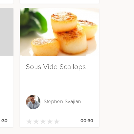
Sous Vide Scallops
Stephen Svajian
★
★
★
★
★
★
★
★
★
★
1:30
00:30