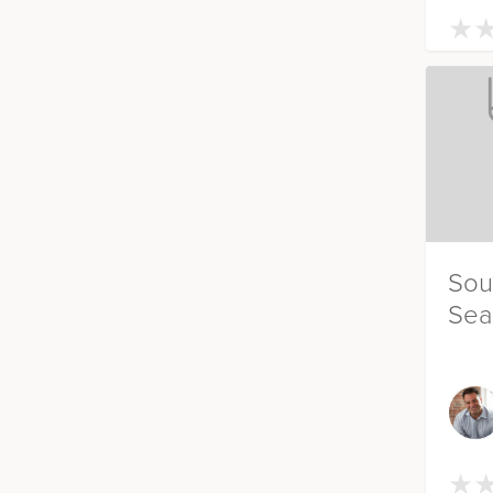
★
★
Sou
Sea
★
★