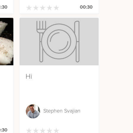
★
★
★
★
★
★
★
★
★
★
1:30
00:30
Hi
Stephen Svajian
★
★
★
★
★
★
★
★
★
★
:30