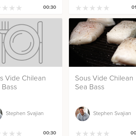
★
★
★
★
★
★
★
★
★
★
★
★
★
★
★
★
★
★
00:30
0
s Vide Chilean
Sous Vide Chilean
 Bass
Sea Bass
Stephen Svajian
Stephen Svajian
★
★
★
★
★
★
★
★
★
★
★
★
★
★
★
★
★
★
00:30
00