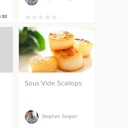
★
★
★
★
★
★
★
★
★
★
:30
Sous Vide Scallops
Stephen Svajian