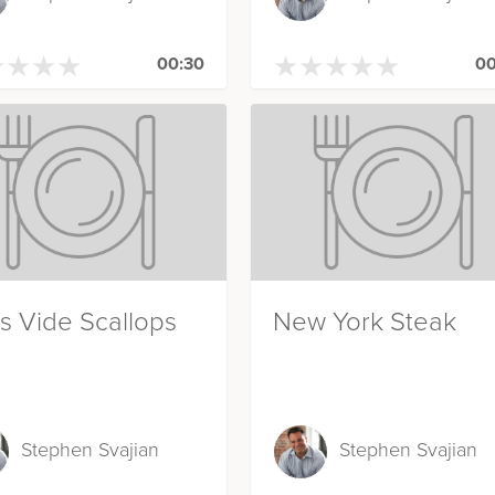
★
★
★
★
★
★
★
★
★
★
★
★
★
★
★
★
★
★
00:30
00
s Vide Scallops
New York Steak
Stephen Svajian
Stephen Svajian