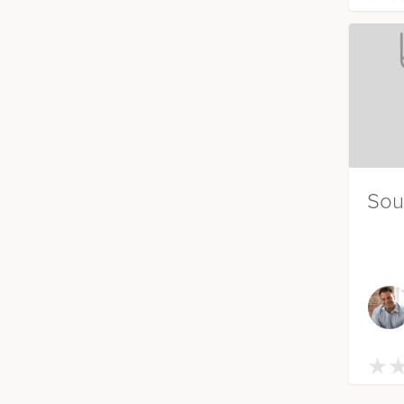
Sou
★
★