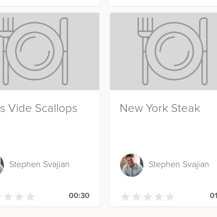
s Vide Scallops
New York Steak
Stephen Svajian
Stephen Svajian
★
★
★
★
★
★
★
★
★
★
★
★
★
★
★
★
★
★
00:30
0