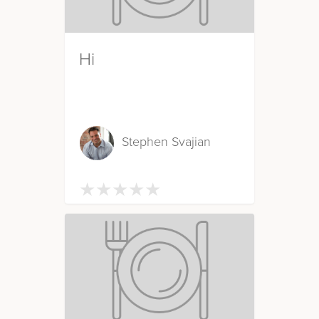
Hi
Stephen Svajian
★
★
★
★
★
★
★
★
★
★