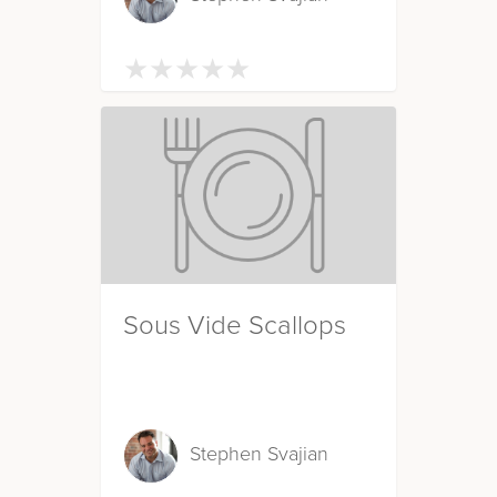
★
★
★
★
★
★
★
★
★
★
Sous Vide Scallops
Stephen Svajian