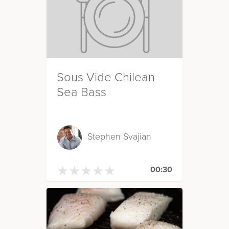
Sous Vide Chilean
Sea Bass
Stephen Svajian
★
★
★
★
★
★
★
★
★
★
00:30