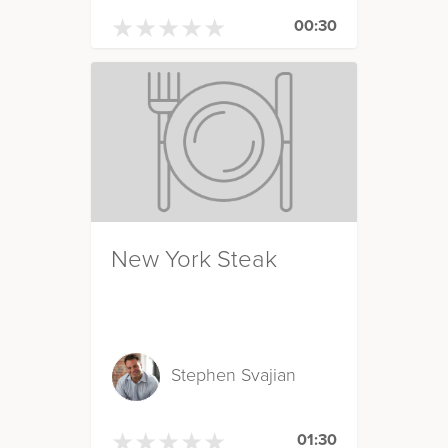
★
★
★
★
★
★
★
★
★
★
00:30
New York Steak
Stephen Svajian
★
★
★
★
★
★
★
★
★
★
01:30