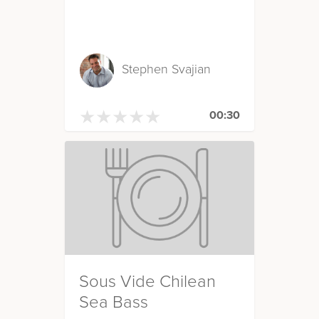
Stephen Svajian
★
★
★
★
★
★
★
★
★
★
00:30
Sous Vide Chilean
Sea Bass