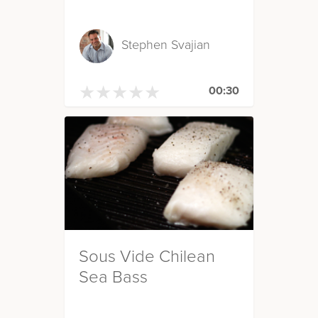
Stephen Svajian
★
★
★
★
★
★
★
★
★
★
00:30
Sous Vide Chilean
Sea Bass