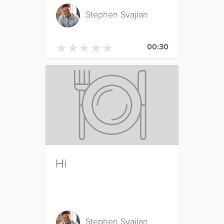
Stephen Svajian
★
★
★
★
★
★
★
★
★
★
00:30
Hi
Stephen Svajian