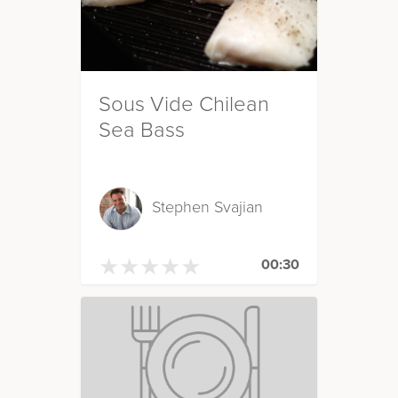
Sous Vide Chilean
Sea Bass
Stephen Svajian
★
★
★
★
★
★
★
★
★
★
00:30