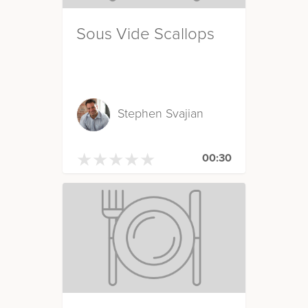
Sous Vide Scallops
Stephen Svajian
★
★
★
★
★
★
★
★
★
★
00:30