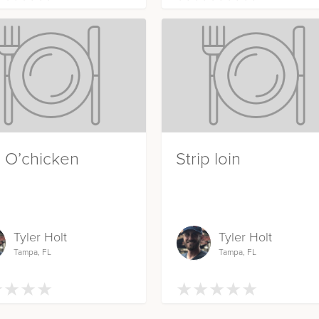
 O’chicken
Strip loin
Tyler Holt
Tyler Holt
Tampa, FL
Tampa, FL
★
★
★
★
★
★
★
★
★
★
★
★
★
★
★
★
★
★