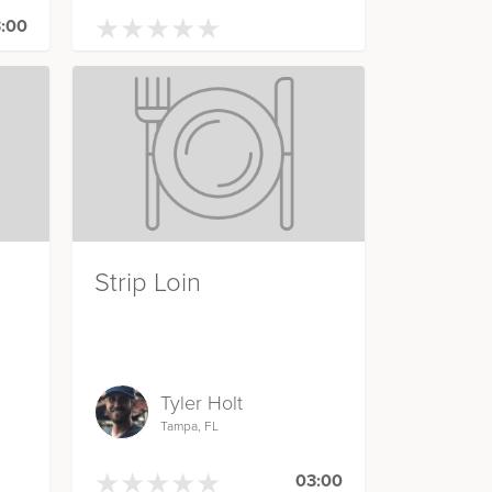
★
★
★
★
★
★
★
★
★
★
:00
Strip Loin
Tyler Holt
Tampa, FL
★
★
★
★
★
★
★
★
★
★
03:00