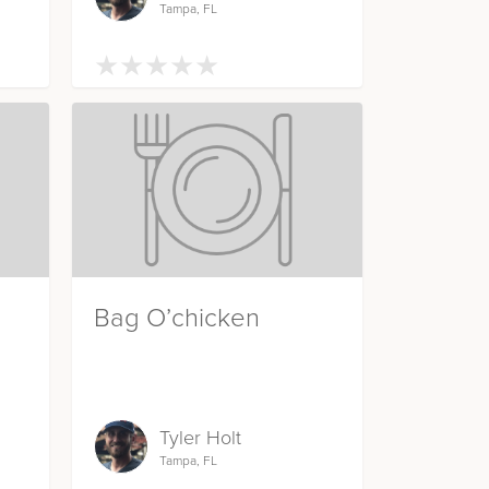
Tampa, FL
★
★
★
★
★
★
★
★
★
★
Bag O’chicken
Tyler Holt
Tampa, FL