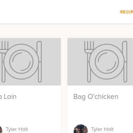
RECI
p Loin
Bag O’chicken
Tyler Holt
Tyler Holt