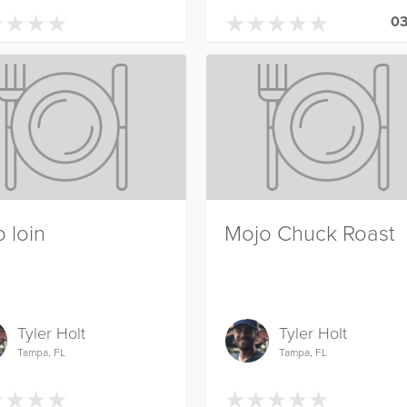
★
★
★
★
★
★
★
★
★
★
★
★
★
★
★
★
★
★
03
p loin
Mojo Chuck Roast
Tyler Holt
Tyler Holt
Tampa, FL
Tampa, FL
★
★
★
★
★
★
★
★
★
★
★
★
★
★
★
★
★
★