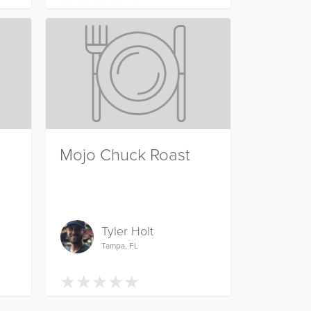
Mojo Chuck Roast
Tyler Holt
Tampa, FL
★
★
★
★
★
★
★
★
★
★