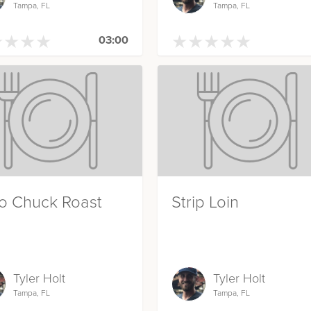
Tampa, FL
Tampa, FL
★
★
★
★
★
★
★
★
★
★
★
★
★
★
★
★
★
★
03:00
o Chuck Roast
Strip Loin
Tyler Holt
Tyler Holt
Tampa, FL
Tampa, FL